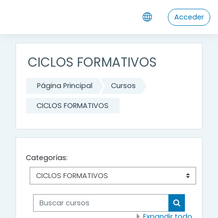
Salta al contenido principal
Acceder
CICLOS FORMATIVOS
Página Principal
Cursos
CICLOS FORMATIVOS
Categorías:
Buscar cursos
Buscar cur
Expandir todo