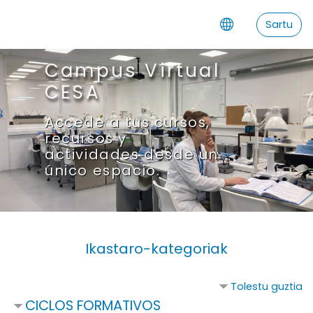
Joan eduki nagusira zuzenean
Sartu
Campus Virtual
CESA
Accede a tus cursos,
recursos y
actividades desde un
único espacio.
Ikastaro-kategoriak
Tolestu guztia
CICLOS FORMATIVOS